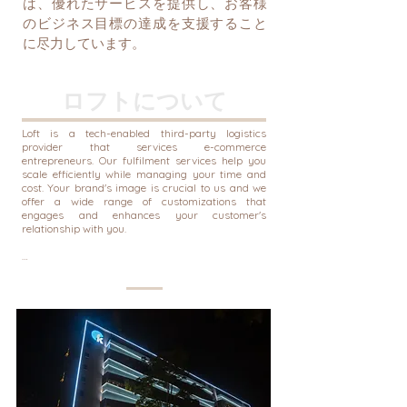
は、優れたサービスを提供し、お客様
のビジネス目標の達成を支援すること
に尽力しています。
ロフトについて
Loft is a tech-enabled third-party logistics 
provider that services e-commerce 
entrepreneurs. Our fulfilment services help you 
scale efficiently while managing your time and 
cost.​ Your brand's image is crucial to us and we 
offer a wide range of customizations that 
engages and enhances your customer's 
relationship with you.

Initially, Loft started by providing logistical advice 
to large corporations that were operating in Asia. 
However, as we delved deeper into the market, we 
discovered that there was an underserved group 
of entrepreneurs with ambitious brands that were 
struggling to keep up with the demands of the e-
commerce industry.
