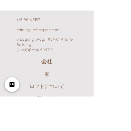
+65 9816 5157
admin@loftlogistic.com
9 Loyang Way、#04-01 Krislite
Building、
シンガポール 508722
会社
家
ロフトについて
お問い合わせ
サービス
電子商取引のフルフィルメント