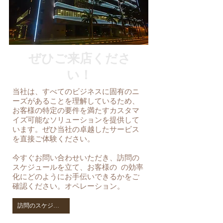
That's where Loft comes in. Our mission is to 
provide e-commerce brands with the flexibility, 
scalability, and affordability they need to stay 
competitive in a rapidly changing market. We 
specialize in helping our sellers integrate 
seamlessly with various online marketplaces and 
manage their entire fulfilment process, reducing 
ぜひご来店くださ
overheads and maximizing efficiency.
い！
当社は、すべてのビジネスに固有のニ
ーズがあることを理解しているため、
お客様の特定の要件を満たすカスタマ
イズ可能なソリューションを提供して
います。
ぜひ当社の卓越したサービス
を直接ご体験ください。
今すぐお問い合わせいただき、訪問の
スケジュールを立て、お客様の の効率
化にどのようにお手伝いできるかをご
確認ください。
オペレーション。
訪問のスケジュールを立てる