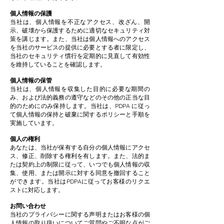
個人情報の保護
当社は、個人情報を不正なアクセス、改ざん、開
示、破壊から保護するために適切なセキュリティ対
策を講じます。また、当社は個人情報へのアクセス
を当社のサービスの提供に必要とする者に限定し、
当社のセキュリティ慣行を定期的に見直して有効性
を維持していることを確認します。
個人情報の保管
当社は、個人情報を収集した目的に必要な期間の
み、および法的義務の遵守などのその他の正当な目
的のためにのみ保持します。当社は、PDPA に従っ
て個人情報の保持と破棄に関するポリシーと手順を
実施しています。
個人の権利
あなたは、当社が保有する自分の個人情報にアクセ
ス、修正、削除する権利を有します。また、法的ま
たは契約上の制限に従って、いつでも個人情報の収
集、使用、または開示に対する同意を撤回すること
ができます。当社はPDPAに従ってお客様のリクエ
ストに対応します。
お問い合わせ
当社のプライバシーに関する声明またはお客様の個
人情報の取り扱いについてご質問やご不明な点がご